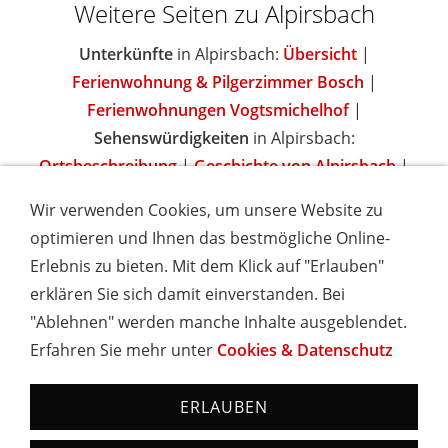
Weitere Seiten zu Alpirsbach
Unterkünfte
in Alpirsbach:
Übersicht
|
Ferienwohnung & Pilgerzimmer Bosch
|
Ferienwohnungen Vogtsmichelhof
|
Sehenswürdigkeiten
in Alpirsbach:
Ortsbeschreibung
|
Geschichte von Alpirsbach
|
Wir verwenden Cookies, um unsere Website zu
optimieren und Ihnen das bestmögliche Online-
Erlebnis zu bieten. Mit dem Klick auf "Erlauben"
IMPRESSUM
COOKIES & DATENSCHUTZ
AGB
TOURISMUSHELD
WISSENSWERT
NEWSLETTER
erklären Sie sich damit einverstanden. Bei
INSERIEREN
"Ablehnen" werden manche Inhalte ausgeblendet.
Erfahren Sie mehr unter
Cookies & Datenschutz
Hotels und Ferienwohnungen im Schwarzwald - Urlaub in
Baden-Württemberg
ERLAUBEN