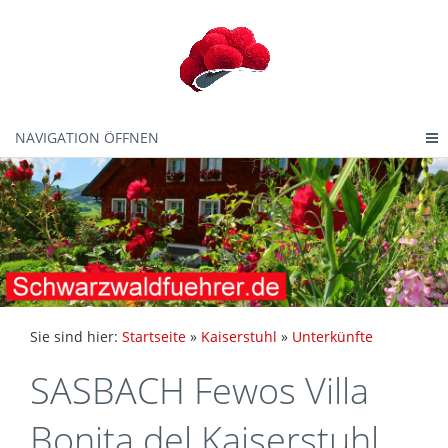
NAVIGATION ÖFFNEN
Sie sind hier:
Startseite
»
Kaiserstuhl
»
Unterkünfte
SASBACH Fewos Villa
Bonita del Kaiserstuhl