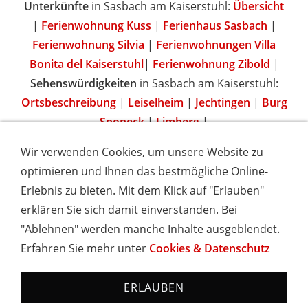
Unterkünfte
in Sasbach am Kaiserstuhl:
Übersicht
|
Ferienwohnung Kuss
|
Ferienhaus Sasbach
|
Ferienwohnung Silvia
|
Ferienwohnungen Villa
Bonita del Kaiserstuhl
|
Ferienwohnung Zibold
|
Sehenswürdigkeiten
in Sasbach am Kaiserstuhl:
Ortsbeschreibung
|
Leiselheim
|
Jechtingen
|
Burg
Sponeck
|
Limberg
|
Wir verwenden Cookies, um unsere Website zu
optimieren und Ihnen das bestmögliche Online-
Erlebnis zu bieten. Mit dem Klick auf "Erlauben"
IMPRESSUM
COOKIES & DATENSCHUTZ
AGB
TOURISMUSHELD
WISSENSWERT
NEWSLETTER
erklären Sie sich damit einverstanden. Bei
INSERIEREN
"Ablehnen" werden manche Inhalte ausgeblendet.
Erfahren Sie mehr unter
Cookies & Datenschutz
Hotels und Ferienwohnungen im Schwarzwald - Urlaub in
Baden-Württemberg
ERLAUBEN