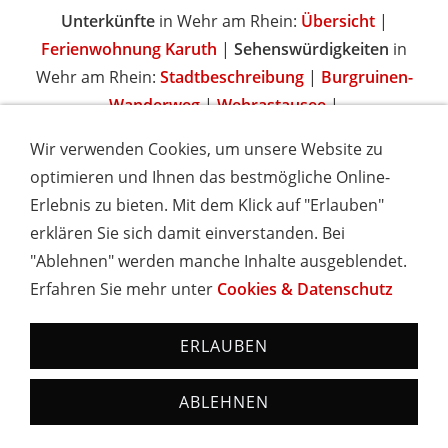
Unterkünfte
in Wehr am Rhein:
Übersicht
|
Ferienwohnung Karuth
|
Sehenswürdigkeiten
in
Wehr am Rhein:
Stadtbeschreibung
|
Burgruinen-
Wanderweg
|
Wehrastausee
|
Wir verwenden Cookies, um unsere Website zu
optimieren und Ihnen das bestmögliche Online-
Erlebnis zu bieten. Mit dem Klick auf "Erlauben"
IMPRESSUM
COOKIES & DATENSCHUTZ
AGB
TOURISMUSHELD
WISSENSWERT
NEWSLETTER
erklären Sie sich damit einverstanden. Bei
INSERIEREN
"Ablehnen" werden manche Inhalte ausgeblendet.
Erfahren Sie mehr unter
Cookies & Datenschutz
Hotels und Ferienwohnungen im Schwarzwald - Urlaub in
Baden-Württemberg
ERLAUBEN
ABLEHNEN