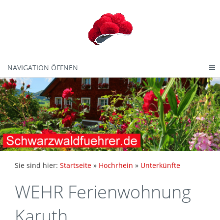
NAVIGATION ÖFFNEN
Sie sind hier:
Startseite
»
Hochrhein
»
Unterkünfte
WEHR Ferienwohnung
Karuth