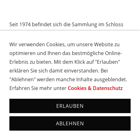
Seit 1974 befindet sich die Sammlung im Schloss
Bad Krozingen, wo sich die alten Instrumente und
die historischen Räumlichkeiten in harmonischer
Wir verwenden Cookies, um unsere Website zu
Weise ergänzen.
optimieren und Ihnen das bestmögliche Online-
Erlebnis zu bieten. Mit dem Klick auf "Erlauben"
Eine grüne Erholungs- und Freizeit-Oase ist der
erklären Sie sich damit einverstanden. Bei
Kurpark von Bad Krozingen. Viele kleine
"Ablehnen" werden manche Inhalte ausgeblendet.
Erlebnisbereiche machen diese weitläufige
Erfahren Sie mehr unter
Cookies & Datenschutz
Parklandschaft zu einer Besonderheit. Seltene
Baumbestände und spektakuläre Blumenkunst
ERLAUBEN
wechseln sich ab mit unterhaltsamen Angeboten
wie dem Tiergehege, der Minigolf-Anlage oder dem
ABLEHNEN
Tennisplatz. Neuerdings hat sich er Kurpark auch
in einen richtigen Sportpark verwandelt. Eine